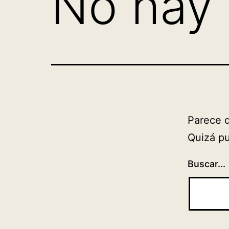
No hay 
Parece 
Quizá p
Buscar...